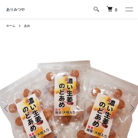
ありみつや
0
ホーム
あめ